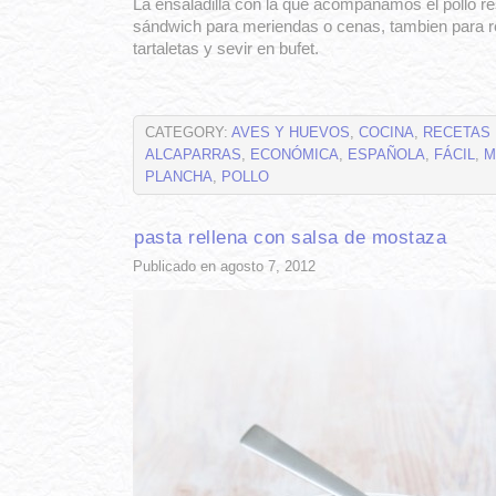
La ensaladilla con la que acompañamos el pollo re
sándwich para meriendas o cenas, tambien para r
tartaletas y sevir en bufet.
CATEGORY:
AVES Y HUEVOS
,
COCINA
,
RECETAS
ALCAPARRAS
,
ECONÓMICA
,
ESPAÑOLA
,
FÁCIL
,
M
PLANCHA
,
POLLO
pasta rellena con salsa de mostaza
Publicado en agosto 7, 2012