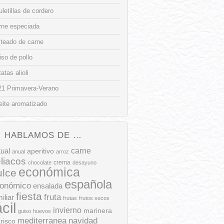
letillas de cordero
rne especiada
lteado de carne
so de pollo
atas alioli
21 Primavera-Verano
eite aromatizado
HABLAMOS DE …
tual
carne
aperitivo
anual
arroz
liacos
crema
chocolate
desayuno
económica
ulce
española
onómico
ensalada
fiesta
fruta
iliar
frutas
frutos secos
ácil
invierno
marinera
guiso
huevos
mediterranea
navidad
risco