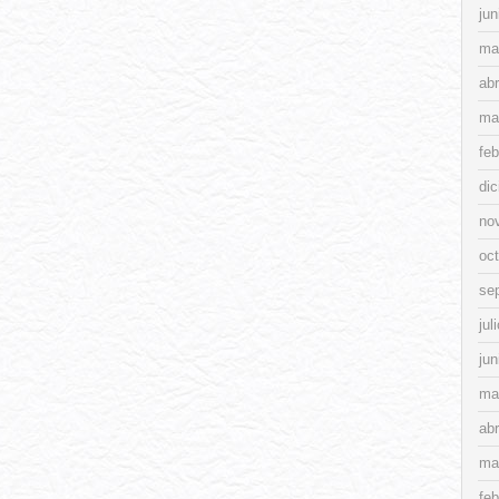
jun
ma
abr
ma
feb
di
no
oc
se
jul
jun
ma
abr
ma
feb