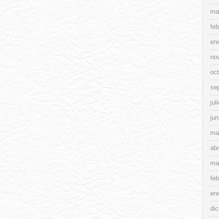
ma
feb
en
no
oc
se
jul
jun
ma
abr
ma
feb
en
di