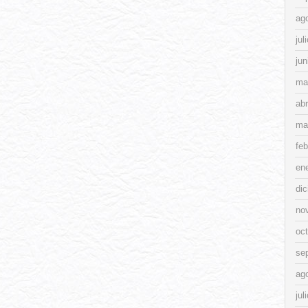
ag
jul
jun
ma
abr
ma
feb
en
di
no
oc
se
ag
jul