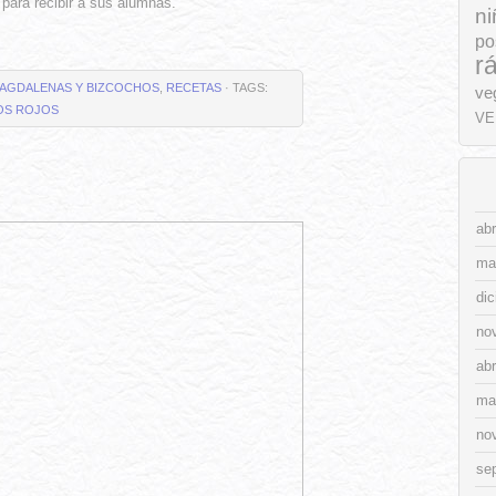
 para recibir a sus alumnas.
ni
po
r
AGDALENAS Y BIZCOCHOS
,
RECETAS
· TAGS:
ve
OS ROJOS
VE
abr
ma
di
no
abr
ma
no
se