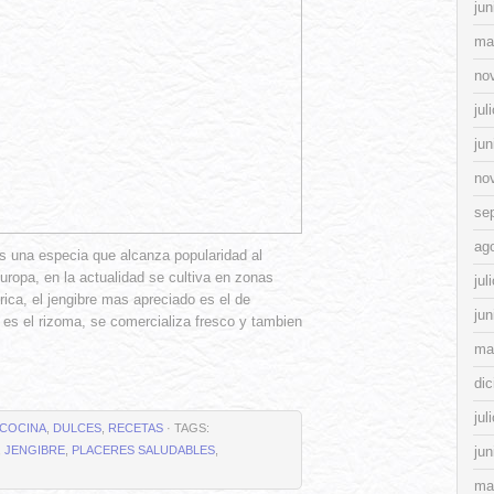
jun
ma
no
jul
jun
no
se
ag
) es una especia que alcanza popularidad al
uropa, en la actualidad se cultiva en zonas
jul
rica, el jengibre mas apreciado es el de
jun
 es el rizoma, se comercializa fresco y tambien
ma
di
jul
COCINA
,
DULCES
,
RECETAS
· TAGS:
,
JENGIBRE
,
PLACERES SALUDABLES
,
jun
ma