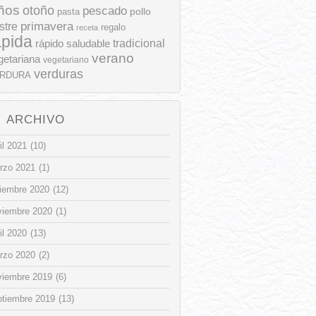
ños
otoño
pescado
pollo
pasta
stre
primavera
regalo
receta
ápida
rápido
tradicional
saludable
verano
getariana
vegetariano
verduras
RDURA
ARCHIVO
il 2021
(10)
rzo 2021
(1)
ciembre 2020
(12)
viembre 2020
(1)
il 2020
(13)
rzo 2020
(2)
viembre 2019
(6)
ptiembre 2019
(13)