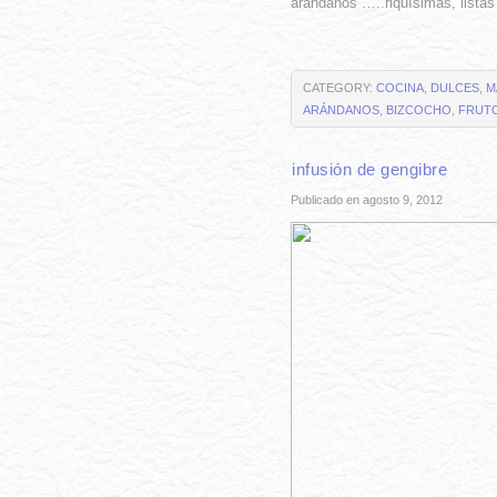
arándanos …..riquísimas, listas
CATEGORY:
COCINA
,
DULCES
,
M
ARÁNDANOS
,
BIZCOCHO
,
FRUT
infusión de gengibre
Publicado en agosto 9, 2012