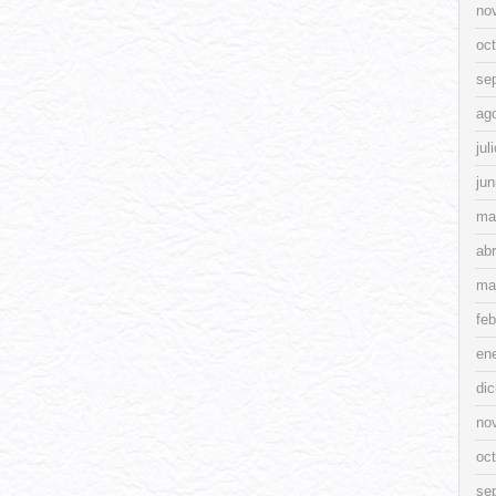
no
oc
se
ag
jul
jun
ma
abr
ma
feb
en
di
no
oc
se