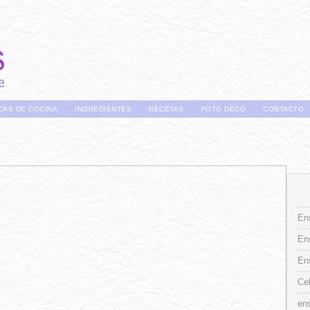
CAS DE COCINA
INGREDIENTES
RECETAS
FOTO DECO
CONTACTO
Ens
En
En
Ce
ens