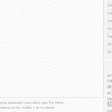
Chu
Ca
Sa
Gui
Pat
20
Ac
ac
ce
d
ec
fam
f
hemos preparado como dulce para The Home
ativos en los moldes y en su interior
ma