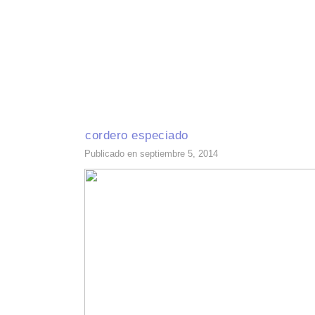
INICIO
RECETAS DE TEMPORADA
TÉCNICAS DE COCINA
INGR
cordero especiado
Publicado en septiembre 5, 2014