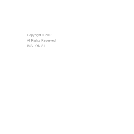
Copyright © 2013
All Rights Reserved
IMALION S.L.