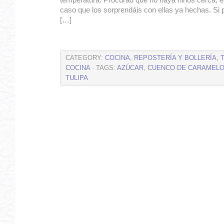
temperatura. Procurad que no haya niños cerca, e
caso que los sorprendáis con ellas ya hechas. Si p
[…]
CATEGORY:
COCINA
,
REPOSTERÍA Y BOLLERÍA
,
COCINA
· TAGS:
AZÚCAR
,
CUENCO DE CARAMEL
TULIPA