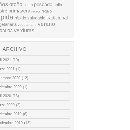
ños
otoño
pescado
pollo
pasta
stre
primavera
regalo
receta
ápida
rápido
tradicional
saludable
verano
getariana
vegetariano
verduras
RDURA
ARCHIVO
il 2021
(10)
rzo 2021
(1)
ciembre 2020
(12)
viembre 2020
(1)
il 2020
(13)
rzo 2020
(2)
viembre 2019
(6)
ptiembre 2019
(13)