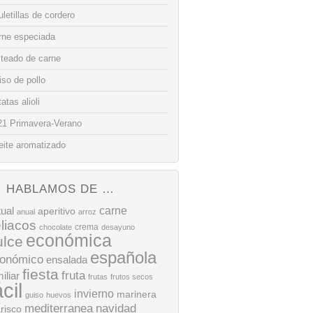
letillas de cordero
rne especiada
lteado de carne
so de pollo
atas alioli
21 Primavera-Verano
eite aromatizado
HABLAMOS DE …
tual
carne
aperitivo
anual
arroz
liacos
crema
chocolate
desayuno
económica
ulce
española
onómico
ensalada
fiesta
fruta
iliar
frutas
frutos secos
ácil
invierno
marinera
guiso
huevos
mediterranea
navidad
risco