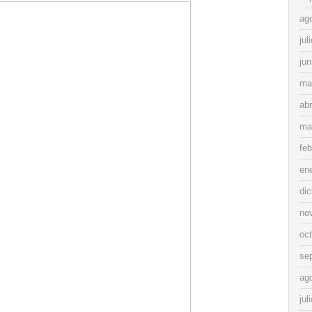
ag
jul
jun
ma
abr
ma
feb
en
di
no
oc
se
ag
jul