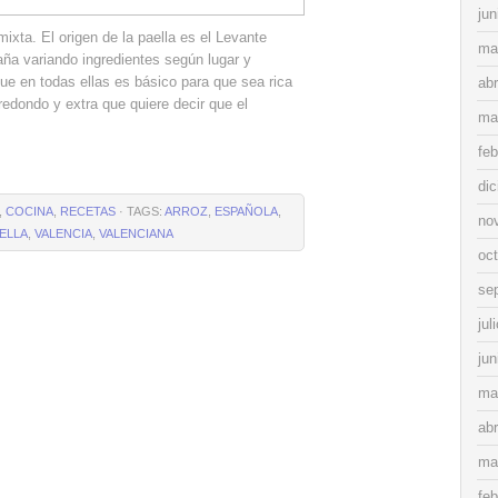
jun
ixta. El origen de la paella es el Levante
ma
ña variando ingredientes según lugar y
que en todas ellas es básico para que sea rica
abr
redondo y extra que quiere decir que el
ma
feb
di
,
COCINA
,
RECETAS
· TAGS:
ARROZ
,
ESPAÑOLA
,
no
ELLA
,
VALENCIA
,
VALENCIANA
oc
se
jul
jun
ma
abr
ma
feb