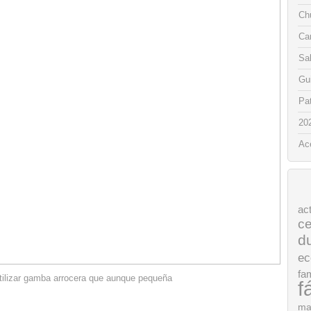
Chu
Ca
Sa
Gui
Pat
20
Ac
ac
ce
d
ec
fam
tilizar gamba arrocera que aunque pequeña
f
ma