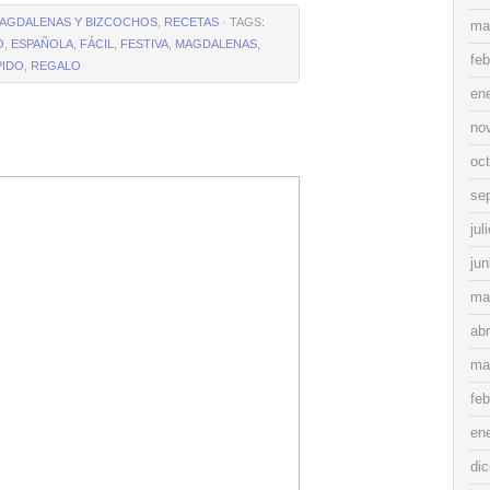
AGDALENAS Y BIZCOCHOS
,
RECETAS
· TAGS:
ma
O
,
ESPAÑOLA
,
FÁCIL
,
FESTIVA
,
MAGDALENAS
,
feb
PIDO
,
REGALO
en
no
oc
se
jul
jun
ma
abr
ma
feb
en
di