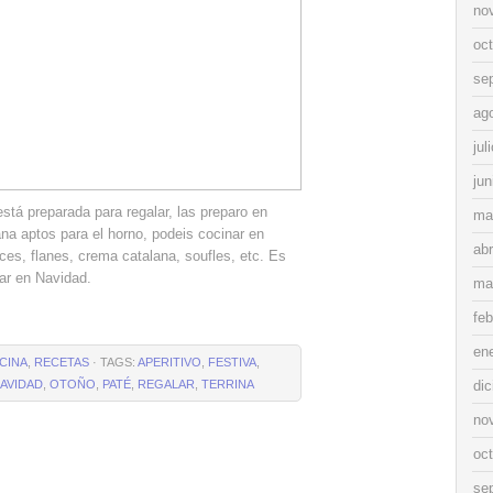
no
oc
se
ag
jul
jun
 está preparada para regalar, las preparo en
ma
na aptos para el horno, podeis cocinar en
abr
ces, flanes, crema catalana, soufles, etc. Es
lar en Navidad.
ma
feb
en
CINA
,
RECETAS
· TAGS:
APERITIVO
,
FESTIVA
,
AVIDAD
,
OTOÑO
,
PATÉ
,
REGALAR
,
TERRINA
di
no
oc
se