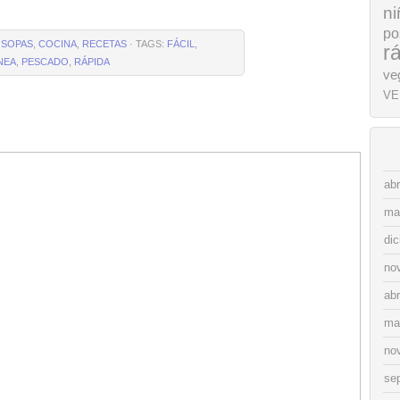
ni
po
 SOPAS
,
COCINA
,
RECETAS
· TAGS:
FÁCIL
,
r
NEA
,
PESCADO
,
RÁPIDA
ve
VE
abr
ma
di
no
abr
ma
no
se