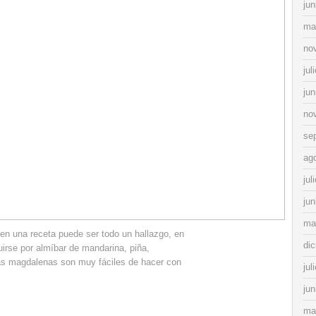
jun
ma
no
jul
jun
no
se
ag
jul
jun
ma
en una receta puede ser todo un hallazgo, en
di
uirse por almíbar de mandarina, piña,
as magdalenas son muy fáciles de hacer con
jul
jun
ma