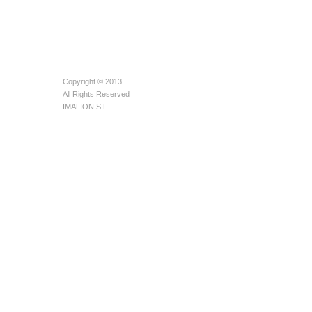
Copyright © 2013
All Rights Reserved
IMALION S.L.