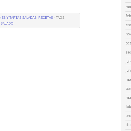
ma
feb
ANES Y TARTAS SALADAS
,
RECETAS
· TAGS:
,
SALADO
en
no
oc
se
jul
jun
ma
abr
ma
feb
en
di