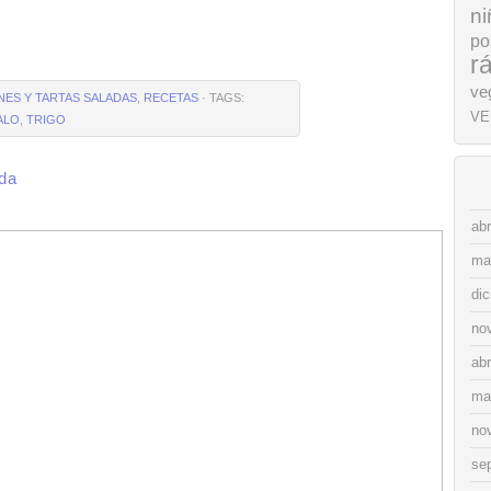
ni
po
r
ve
ANES Y TARTAS SALADAS
,
RECETAS
· TAGS:
VE
ALO
,
TRIGO
ada
abr
ma
di
no
abr
ma
no
se