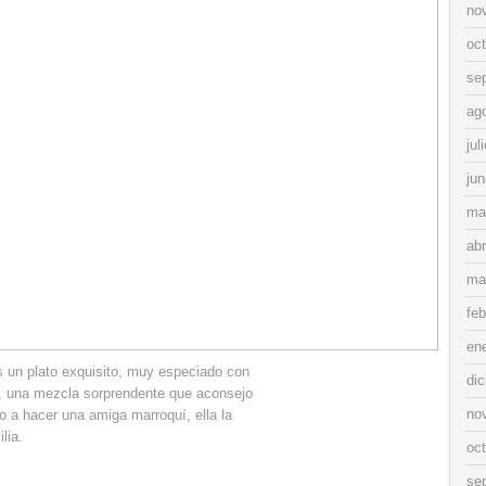
no
oc
se
ag
jul
jun
ma
abr
ma
feb
en
es un plato exquisito, muy especiado con
di
, una mezcla sorprendente que aconsejo
no
o a hacer una amiga marroquí, ella la
lia.
oc
se