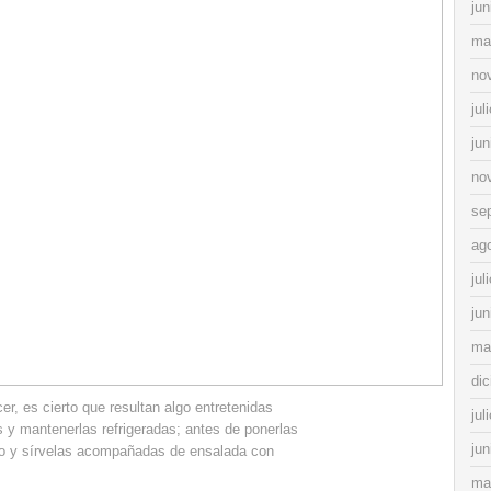
jun
ma
no
jul
jun
no
se
ag
jul
jun
ma
di
cer, es cierto que resultan algo entretenidas
jul
 y mantenerlas refrigeradas; antes de ponerlas
jun
rno y sírvelas acompañadas de ensalada con
ma