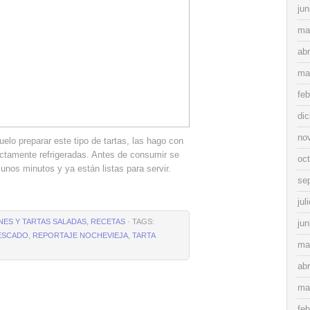
jun
ma
abr
ma
feb
di
no
elo preparar este tipo de tartas, las hago con
ectamente refrigeradas. Antes de consumir se
oc
 unos minutos y ya están listas para servir.
se
jul
ANES Y TARTAS SALADAS
,
RECETAS
· TAGS:
jun
ESCADO
,
REPORTAJE NOCHEVIEJA
,
TARTA
ma
abr
ma
feb