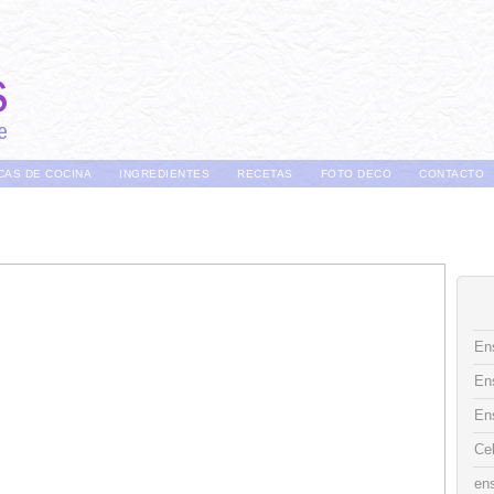
CAS DE COCINA
INGREDIENTES
RECETAS
FOTO DECO
CONTACTO
Ens
En
En
Ce
ens