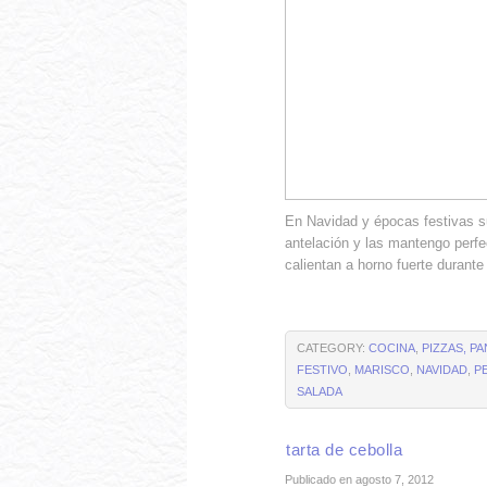
En Navidad y épocas festivas su
antelación y las mantengo perf
calientan a horno fuerte durante
CATEGORY:
COCINA
,
PIZZAS, P
FESTIVO
,
MARISCO
,
NAVIDAD
,
P
SALADA
tarta de cebolla
Publicado en agosto 7, 2012