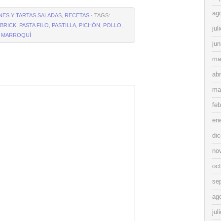
ag
ANES Y TARTAS SALADAS
,
RECETAS
· TAGS:
 BRICK
,
PASTA FILO
,
PASTILLA
,
PICHÓN
,
POLLO
,
jul
L MARROQUÍ
jun
ma
abr
ma
feb
en
di
no
oc
se
ag
jul