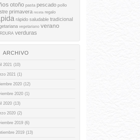
ños
otoño
pescado
pollo
pasta
stre
primavera
regalo
receta
ápida
rápido
tradicional
saludable
verano
getariana
vegetariano
verduras
RDURA
ARCHIVO
il 2021
(10)
rzo 2021
(1)
ciembre 2020
(12)
viembre 2020
(1)
il 2020
(13)
rzo 2020
(2)
viembre 2019
(6)
ptiembre 2019
(13)