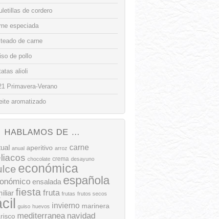
letillas de cordero
rne especiada
lteado de carne
so de pollo
atas alioli
21 Primavera-Verano
eite aromatizado
HABLAMOS DE …
tual
carne
aperitivo
anual
arroz
liacos
crema
chocolate
desayuno
económica
ulce
española
onómico
ensalada
fiesta
fruta
iliar
frutas
frutos secos
ácil
invierno
marinera
guiso
huevos
mediterranea
navidad
risco