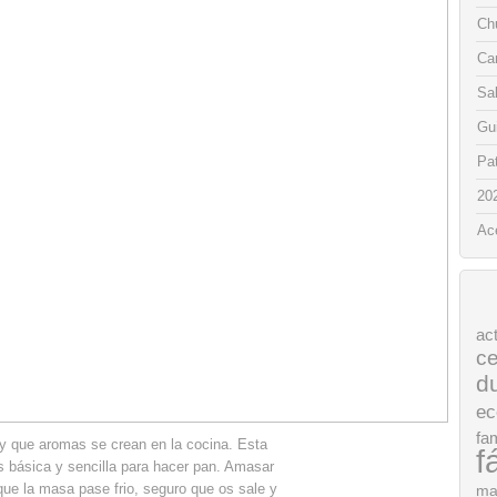
Chu
Ca
Sa
Gui
Pat
20
Ac
ac
ce
d
ec
fam
 y que aromas se crean en la cocina. Esta
f
s básica y sencilla para hacer pan. Amasar
que la masa pase frio, seguro que os sale y
ma