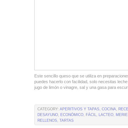
Este sencillo queso que se utiliza en preparacione
puedes hacerlo con facilidad, solo necesitas leche
jugo de limón o vinagre, sal y una gasa para escurr
CATEGORY:
APERITIVOS Y TAPAS
,
COCINA
,
REC
DESAYUNO
,
ECONÓMICO
,
FÁCIL
,
LACTEO
,
MERI
RELLENOS
,
TARTAS